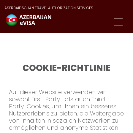
ASERBAIDSCHAN TRAVEL AUTHORIZATION SERVICES
COOKIE-RICHTLINIE
Auf dieser Website verwenden wir
sowohl First-Party- als auch Third-
Party-Cookies, um Ihnen ein besseres
Nutzererlebnis zu bieten, die Weitergabe
von Inhalten in sozialen Netzwerken zu
ermöglichen und anonyme Statistiken