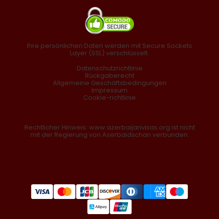
Ihre persönlichen Daten werden mit Secure Sockets
Layer (SSL) verschlüsselt.
Datenschutzrichtlinie
Rückgaberecht
Allgemeine Geschäftsbedingungen
Impressum
Cookie-richtlinie
Rechtlicher Hinweis: www.azerbaijanvisas.org ist nicht
mit der Regierung von Aserbaidschan verbunden.