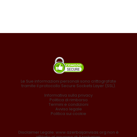
Le Sue informazioni personali sono crittografate
tramite il protocollo Secure Sockets Layer (SSL).
Informativa sulla privacy
Politica di rimborso
Termini e condizioni
Avviso legale
Politica sui cookie
Disclaimer Legale: www.azerbaijanvisas.org non è
affiliato al governo di Azerbaijan.